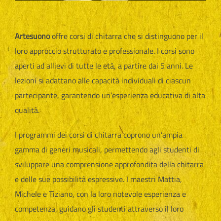
Artesuono
offre corsi di chitarra che si distinguono per il
loro approccio strutturato e professionale. I corsi sono
aperti ad allievi di tutte le età, a partire dai 5 anni. Le
lezioni si adattano alle capacità individuali di ciascun
partecipante, garantendo un’esperienza educativa di alta
qualità.
I programmi dei corsi di chitarra coprono un’ampia
gamma di generi musicali, permettendo agli studenti di
sviluppare una comprensione approfondita della chitarra
e delle sue possibilità espressive. I maestri Mattia,
Michele e Tiziano, con la loro notevole esperienza e
competenza, guidano gli studenti attraverso il loro