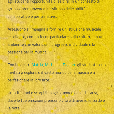
agli studenti l’opportunità di esibirsi in un contesto di
gruppo, promuovendo lo sviluppo delle abilità
collaborative e performative.
Artesuono si impegna a fornire un’istruzione musicale
eccellente, con un focus particolare sulla chitarra, in un
ambiente che valorizza il progresso individuale e la
passione per la musica.
Con i maestri
Mattia
,
Michele
e
Tiziano
, gli studenti sono
invitati a esplorare il vasto mondo della musica e a
perfezionare la loro arte.
Unisciti a noi e scorpi il magico mondo della chitarra,
dove le tue emozioni prendono vita attraverso le corde e
le note!