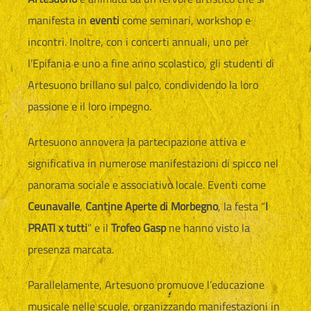
manifesta in
eventi
come seminari, workshop e
incontri. Inoltre, con i concerti annuali, uno per
l’Epifania e uno a fine anno scolastico, gli studenti di
Artesuono brillano sul palco, condividendo la loro
passione e il loro impegno.
Artesuono annovera la partecipazione attiva e
significativa in numerose manifestazioni di spicco nel
panorama sociale e associativo locale. Eventi come
Ceunavalle
,
Cantine Aperte di Morbegno
, la festa “
I
PRATI x tutti
” e il
Trofeo Gasp
ne hanno visto la
presenza marcata.
Parallelamente, Artesuono promuove l’educazione
musicale nelle scuole, organizzando manifestazioni in