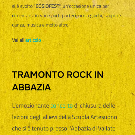
si è svolto “
COSIOFEST
", un’occasione unica per
cimentarsi in vari sport, partecipare a giochi, scoprire
danza, musica e molto altro.
Vai all'
articolo
TRAMONTO ROCK IN
ABBAZIA
L'emozionante
concerto
di chiusura delle
lezioni degli allievi della Scuola Artesuono
che si è tenuto presso l'Abbazia di Vallate