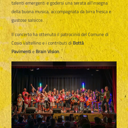
talenti emergenti e godersi una serata all'insegna
della buona musica, accompagnata da birra fresca e
gustose salsicce.
Il concerto ha ottenuto il patrocinio del Comune di
Cosio Valtellino e i contributi di
Bottà
Pavimenti
e
Brain Vision
.