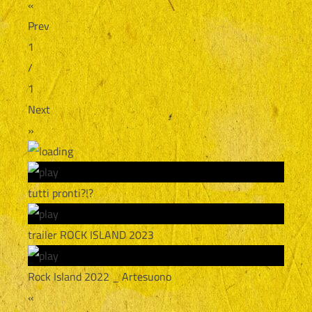
«
Prev
1
/
1
Next
»
tutti pronti?!?
trailer ROCK ISLAND 2023
Rock Island 2022 _ Artesuono
«